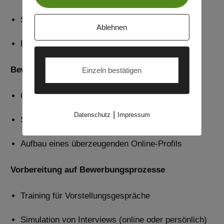
Stärken- und Potenzialanalyse
Ablehnen
Entwicklung klarer beruflicher Ziele
Bewerbungsstrategie
Einzeln bestätigen
Optimierung von Lebenslauf und Anschreiben
|
Datenschutz
Impressum
Strategie für den verdeckten Arbeitsmarkt
Aufbau eines überzeugenden Online-Profils
Vorbereitung auf Bewerbungsprozesse
Training für Vorstellungsgespräche
Simulation von Interviews (online oder persönlich)