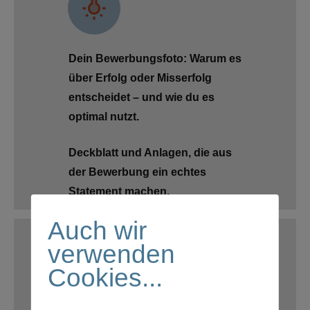
Dein Bewerbungsfoto: Warum es
über Erfolg oder Misserfolg
entscheidet – und wie du es
optimal nutzt.
Deckblatt und Anlagen, die aus
der Bewerbung ein echtes
Statement machen.
Auch wir
verwenden
Cookies...