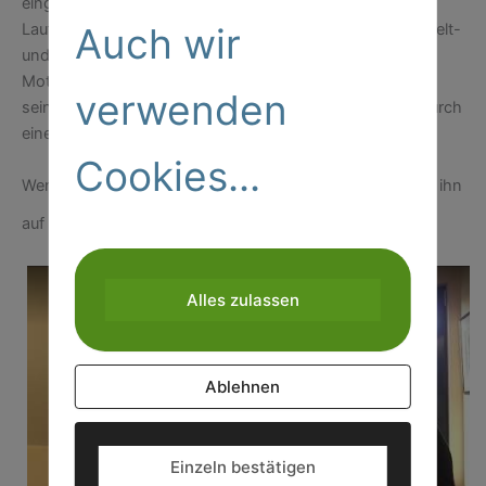
eingeschlagen. Im wahrsten Sinne des Wortes ist die
Auch wir
Laufbahn heute sein Arbeitsort: David ist Profisportler, Welt-
und Paralympicsieger als Sprinter. Zusätzlich ist er als
Motivationstrainer unterwegs. Warum er sagt, dass er
verwenden
seinen TRAUMJOB gefunden hat, wenn auch bedingt durch
einen tragischen Unfall, erfährst du im Interview.
Cookies...
Wenn du mehr über David erfahren möchtest, findest du ihn
Facebook
Homepage
.
auf
oder auf seiner
Alles zulassen
Ablehnen
Einzeln bestätigen