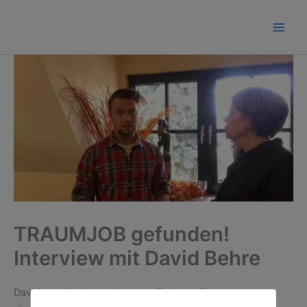
Zum
Inhalt
springen
TRAUMJOB gefunden!
Interview mit David Behre
David hat eine besondere berufliche Laufbahn