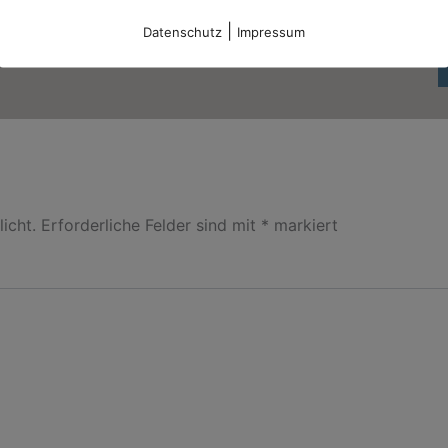
|
Datenschutz
Impressum
icht.
Erforderliche Felder sind mit
*
markiert