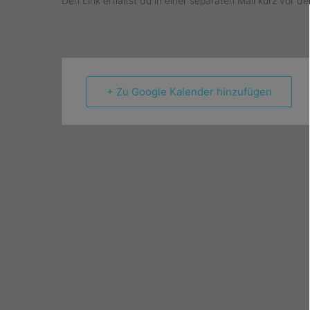
Den Link erhältst du in einer separaten Mail kurz vor de
+ Zu Google Kalender hinzufügen