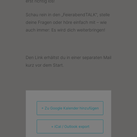
erst richtig los!
Schau rein in den „FeierabendTALK“, stelle
deine Fragen oder höre einfach mit – wie
auch immer: Es wird dich weiterbringen!
Den Link erhältst du in einer separaten Mail
kurz vor dem Start.
+ Zu Google Kalender hinzufügen
+ iCal / Outlook export