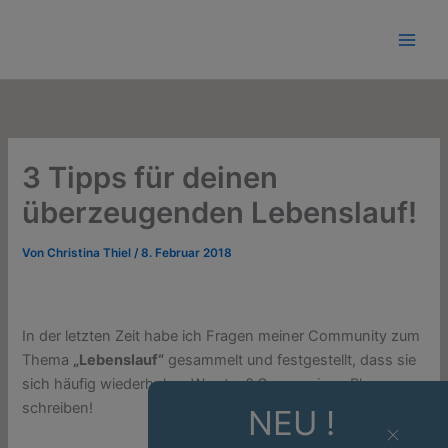
Zum
Inhalt
springen
3 Tipps für deinen
überzeugenden Lebenslauf!
Von
Christina Thiel
/
8. Februar 2018
In der letzten Zeit habe ich Fragen meiner Community zum
Thema
„Lebenslauf“
gesammelt und festgestellt, dass sie
sich häufig wiederholen. Was tun? Genau, einen Blog
schreiben!
NEU !