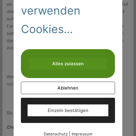
ein sehr nüchternes. Der Lebenslauf ist immer noch ein Teil
verwenden
deiner BeWERBUNG! Also muss er auch optisch werbend
aufgeführt werden! Spiele mit dem Design, ein bißchen
Cookies...
Farbe, eine Linie, mal einen andere Schriftart…und schon
sieht dein Lebenslauf ansprechend aus! Achte bitte auch
darauf, ihn an das Design deiner anderen Unterlagen wie
Anschreiben und Deckblatt anzupassen.
Alles zulassen
Welche Fragen hast du noch zum Lebenslauf? Schreibe
mir!
Ablehnen
Einzeln bestätigen
Bis dahin liebe Grüße
Christina Thiel
|
Datenschutz
Impressum