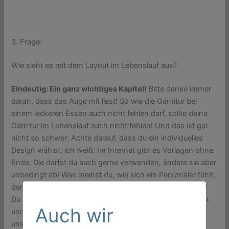
3. Frage:
Wie sieht es mit dem Layout im Lebenslauf aus?
Eindeutig: Ein ganz wichtiges Kapitel!
Bitte denke immer
daran, dass das Auge mit liest! So wie die Garnitur bei
einem leckeren Essen auch nicht fehlen darf, sollte deine
Garnitur im Lebenslauf auch nicht fehlen! Und das ist gar
nicht so schwer: Achte darauf, dass du ein individuelles
Design wählst, ich weiß: Im Internet gibt es Vorlagen ohne
Ende. Die darfst du auch gerne verwenden, ändere sie aber
unbedingt ab! Was meinst du, wie sich ein Personaler fühlt,
der sieht, dass du eine altbekannte Vorlage verwendest?
Du machst dich dadurch selbst zu einem Massenprodukt
Auch wir
und verschenkst viele Pluspunkte. Ebenso sieht es
unschön aus, wenn du gar kein Layout verwendest bzw.