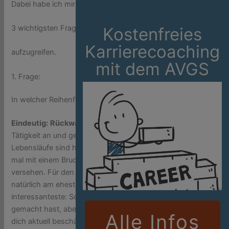
Dabei habe ich mir gedacht die
3 wichtigsten Fragen im Lebenslauf
Kostenfreies
Karrierecoaching
aufzugreifen.
mit dem AVGS
1. Frage:
In welcher Reihenfolge gebe ich meinen Werdegang an?
Eindeutig:
Rückwärts!
Du fängst also mit deiner aktuellen
Tätigkeit an und gehst zurück bis zur Ausbildung.
Lebensläufe sind heute kaum noch geradlinig, eher krumm,
mal mit einem Bruch oder beruflichen Branchenwechseln
versehen. Für den Leser fällt optisch die erste Angabe
natürlich am ehesten ins Auge. Und das ist auch die
interessanteste: Schön zu wissen, was du vor 10 Jahren
gemacht hast, aber noch interessanter zu wissen, was
Alle Infos
dich aktuell beschäftigt.