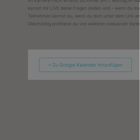
Im Karriere-TALK erhältst du immer am 1. Montag im Mo
kannst mir LIVE deine Fragen stellen und – wenn du m
Teilnehmen kannst du, wenn du dich unter dem Link a
Gleichzeitig profitierst du von weiteren exklusiven Vorte
+ Zu Google Kalender hinzufügen