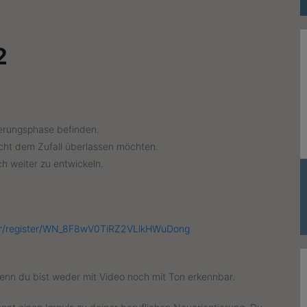
2
ierungsphase befinden.
cht dem Zufall überlassen möchten.
ch weiter zu entwickeln.
ar/register/WN_8F8wV0TiRZ2VLlkHWuDong
enn du bist weder mit Video noch mit Ton erkennbar.