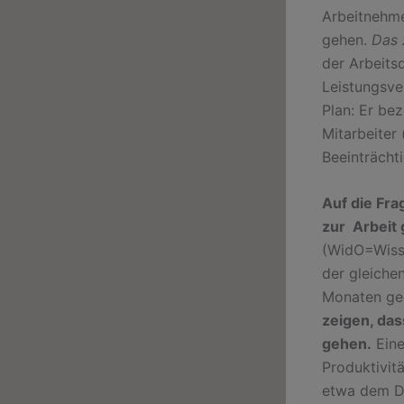
Arbeitnehme
gehen.
Das 
der Arbeitsq
Leistungsve
Plan: Er be
Mitarbeiter
Beeinträcht
Auf die Fra
zur Arbeit
(WidO=Wisse
der gleiche
Monaten geg
zeigen, das
gehen.
Eine
Produktivitä
etwa dem D