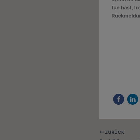
tun hast, f
Rückmeldung
ZURÜCK