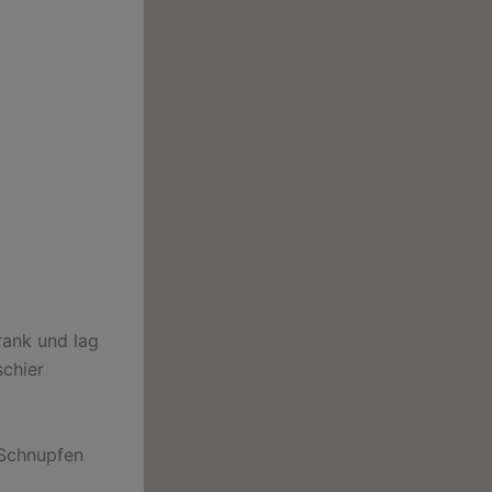
rank und lag
schier
 Schnupfen