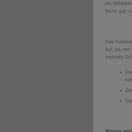
ein Mitarbei
Nicht gut, 
Das Arbeite
auf, als der
mehrere Gr
Die
evt
Der
Di
Warum gehen