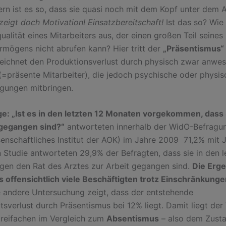
rn ist es so, dass sie quasi noch mit dem Kopf unter dem 
zeigt doch Motivation! Einsatzbereitschaft!
Ist das so? Wie 
ualität eines Mitarbeiters aus, der einen großen Teil seines
rmögens nicht abrufen kann? Hier tritt der
„Präsentismus“
zeichnet den Produktionsverlust durch physisch zwar anwe
 (=präsente Mitarbeiter), die jedoch psychische oder physis
igungen mitbringen.
ge: „Ist es in den letzten 12 Monaten vorgekommen, dass 
 gegangen sind?“
antworteten innerhalb der WidO-Befragu
nschaftliches Institut der AOK) im Jahre 2009 71,2% mit J
n Studie antworteten 29,9% der Befragten, dass sie in den l
en den Rat des Arztes zur Arbeit gegangen sind.
Die Erg
s offensichtlich viele Beschäftigten trotz Einschränkunge
 andere Untersuchung zeigt, dass der entstehende
tsverlust durch Präsentismus bei 12% liegt. Damit liegt der 
reifachen im Vergleich zum
Absentismus
– also dem Zusta