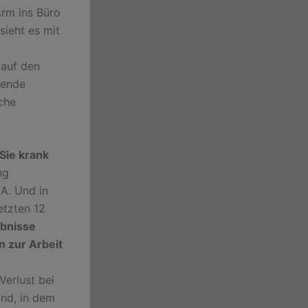
Arm ins Büro
sieht es mit
auf den
sende
che
Sie krank
ng
A. Und in
etzten 12
ebnisse
n zur Arbeit
Verlust bei
nd, in dem