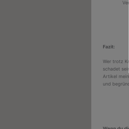
Ve
Fazit:
Wer trotz Kr
schadet sei
Artikel mein
und begründ
Wenn du die