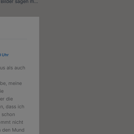
Mind-Map – denn Bilder sagen mehr als tausend Worte
0 Uhr
us als auch
abe, meine
ie
er die
n, dass ich
s schon
ommt nicht
ch den Mund