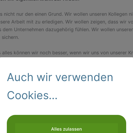
es nicht nur den einen Grund. Wir wollen unseren Kollegen n
ere Arbeit mit zu erledigen. Wir wollen zeigen, dass wir vo
s dem Unternehmen dazugehörig fühlen. Wir wollen unsere
 sichern.
s alles können wir noch besser, wenn wir uns von unserer K
erholen. Und das geht meist schneller, wenn wir nur einige 
n. Dazu ist es natürlich sinnvoll, wenn auch die Führungskr
Auch wir verwenden
rhalten vorleben. Wenn im Unternehmen grundsätzlich eine
stimmung herrscht, Gesundheit also als wichtiger Bestandte
ur wahrgenommen wird.
Was hilft noch gegen Präsentismu
Cookies...
 sicherer Arbeitsplatz.
sundheit als gelebter Bestandteil der Unternehmenskultur.
sunde Arbeitsplätze: Ergonomie, wertschätzendes Verhalte
Alles zulassen