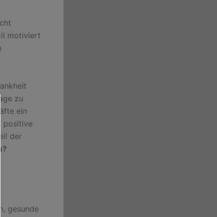
icht
ll motiviert
n
rankheit
Tage zu
äfte ein
 positive
il der
s?
n, gesunde