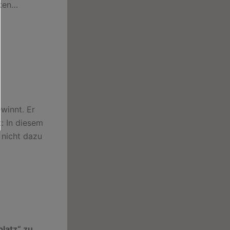
ften…
ewinnt. Er
: In diesem
 nicht dazu
latz“ zu