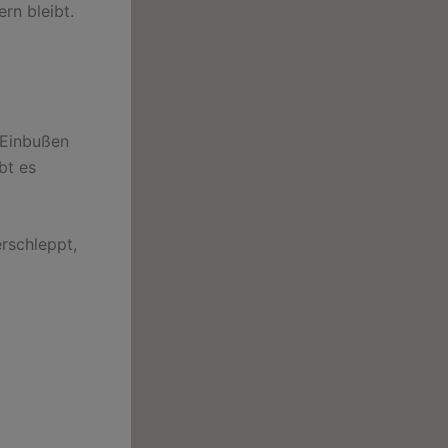
rn bleibt.
 Einbußen
bt es
erschleppt,