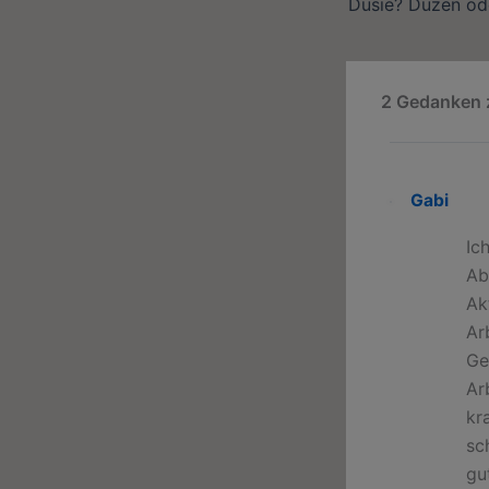
Dusie? Duzen od
2 Gedanken z
Gabi
Ic
Ab
Ak
Ar
Ge
Ar
kr
sc
gu