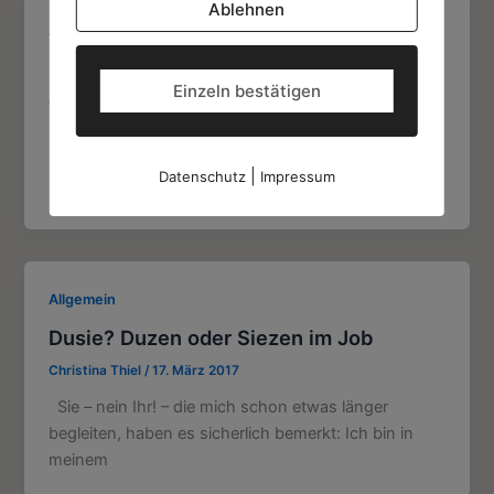
Ablehnen
Allgemein
Präsentismus – eine Krankheit?
Einzeln bestätigen
Christina Thiel
/
31. März 2017
So gerade verebbt die letzte Grippewelle. Wer sie
hatte, war wirklich krank und lag vermutlich längere
|
Datenschutz
Impressum
Zeit im Bett.
Allgemein
Dusie? Duzen oder Siezen im Job
Christina Thiel
/
17. März 2017
Sie – nein Ihr! – die mich schon etwas länger
begleiten, haben es sicherlich bemerkt: Ich bin in
meinem